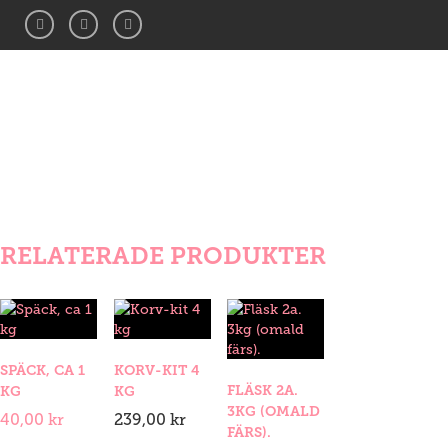
RELATERADE PRODUKTER
Späck,
ca
SPÄCK, CA 1
KORV-KIT 4
1
FLÄSK 2A.
KG
KG
kg
3KG (OMALD
mängd
40,00
kr
239,00
kr
FÄRS).