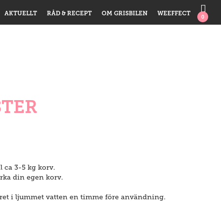
AKTUELLT
RÅD & RECEPT
OM GRISBILEN
WEEFFECT
0
STER
ll ca 3-5 kg korv.
verka din egen korv.
stret i ljummet vatten en timme före användning.