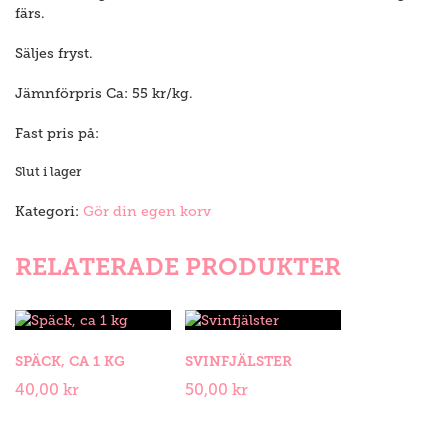
färs.
Säljes fryst.
Jämnförpris Ca: 55 kr/kg.
Fast pris på:
Slut i lager
Kategori:
Gör din egen korv
RELATERADE PRODUKTER
Späck,
Svinfjälster
ca
mängd
SPÄCK, CA 1 KG
SVINFJÄLSTER
1
kg
40,00
kr
50,00
kr
mängd