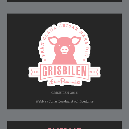
GRISBILEN 2016
Webb av
Jonas Lundqvist
och
Icedor.se