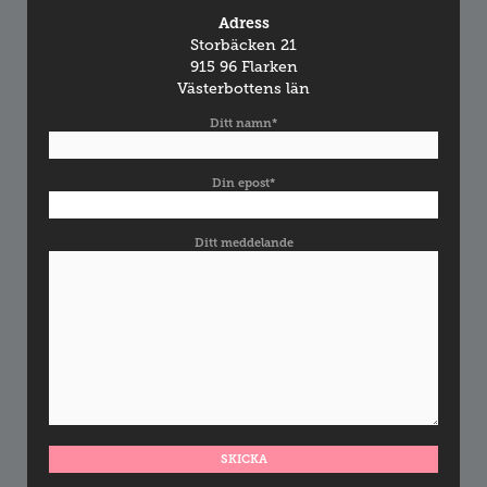
Adress
Storbäcken 21
915 96 Flarken
Västerbottens län
Ditt namn*
Din epost*
Ditt meddelande