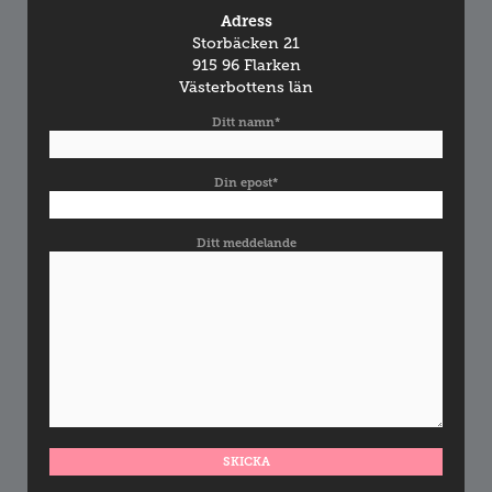
Adress
Storbäcken 21
915 96 Flarken
Västerbottens län
Ditt namn*
Din epost*
Ditt meddelande