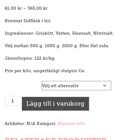
Prisintervall:
61,00
kr
–
365,00
kr
61,00 kr
till
Rimmat Sidfläsk i bit.
365,00 kr
Ingredienser: Griskött, Vatten, Havssalt, Nitritsalt.
Välj mellan 500 g. 1000 g. 2000 g. Eller Hel sida.
Jämnförpris: 122 kr/kg.
Pris per kilo, ungerfärligt slutpris Ca:
Rimmat sidfläsk
Rimmat
Lägg till i varukorg
Sidfläsk
mängd
Artikelnr:
N/A
Kategori:
Rimmat kött