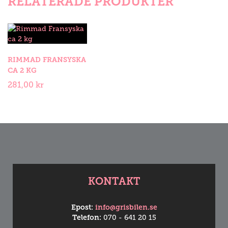
RELATERADE PRODUKTER
Rimmad
Fransyska
RIMMAD FRANSYSKA
ca
CA 2 KG
2
kg
281,00
kr
mängd
KONTAKT
Epost:
info@grisbilen.se
Telefon:
070 - 641 20 15