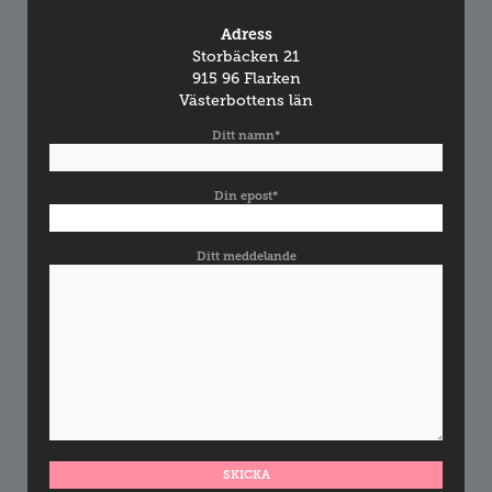
Adress
Storbäcken 21
915 96 Flarken
Västerbottens län
Ditt namn*
Din epost*
Ditt meddelande