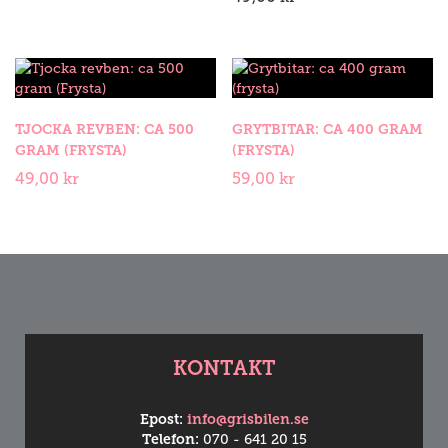
Tjocka
Grytbitar:
revben:
ca
TJOCKA REVBEN: CA 500
GRYTBITAR: CA 400 GRAM
ca
400
GRAM (FRYSTA)
(FRYSTA)
500
gram
gram
(frysta)
49,00
kr
59,00
kr
(Frysta)
mängd
mängd
KONTAKT
Epost:
info@grisbilen.se
Telefon:
070 - 641 20 15