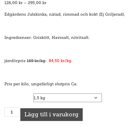
Prisintervall:
126,00
kr
–
295,00
kr
126,00 kr
till
Edgårdens Julskinka, nätad, rimmad och kokt (Ej Griljerad).
295,00 kr
Ingredienser: Griskött, Havssalt, nitritsalt.
jämförpris
169 kr/kg
84
,50 kr/kg
.
Pris per kilo, ungefärligt slutpris Ca:
Julskinka
Julskinka/kokt
Lägg till i varukorg
skinka
(Fryst)
mängd