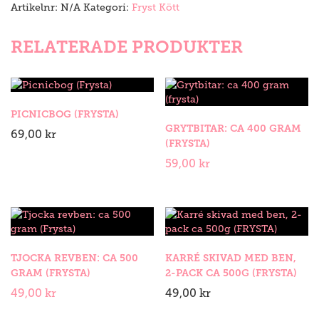
Artikelnr:
N/A
Kategori:
Fryst Kött
RELATERADE PRODUKTER
Grytbitar:
PICNICBOG (FRYSTA)
ca
GRYTBITAR: CA 400 GRAM
400
69,00
kr
(FRYSTA)
gram
(frysta)
59,00
kr
mängd
Tjocka
revben:
TJOCKA REVBEN: CA 500
KARRÉ SKIVAD MED BEN,
ca
GRAM (FRYSTA)
2-PACK CA 500G (FRYSTA)
500
gram
49,00
kr
49,00
kr
(Frysta)
mängd