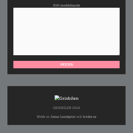
Ditt meddelande
GRISBILEN 2016
Webb av
Jonas Lundqvist
och
Icedor.se