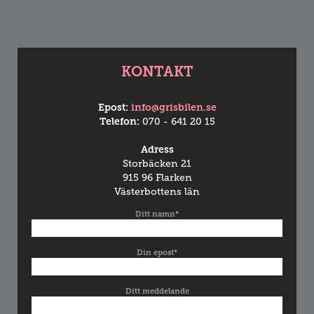
KONTAKT
Epost:
info@grisbilen.se
Telefon:
070 - 641 20 15
Adress
Storbäcken 21
915 96 Flarken
Västerbottens län
Ditt namn*
Din epost*
Ditt meddelande