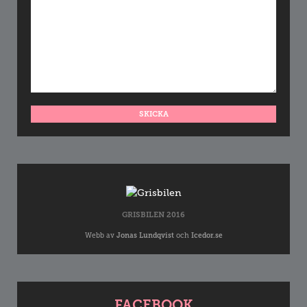
GRISBILEN 2016
Webb av
Jonas Lundqvist
och
Icedor.se
FACEBOOK