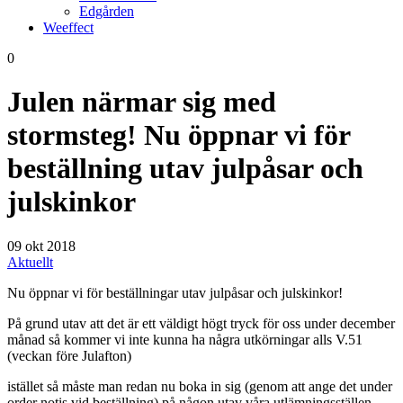
Edgården
Weeffect
0
Julen närmar sig med
stormsteg! Nu öppnar vi för
beställning utav julpåsar och
julskinkor
09
okt 2018
Aktuellt
Nu öppnar vi för beställningar utav julpåsar och julskinkor!
På grund utav att det är ett väldigt högt tryck för oss under december
månad så kommer vi inte kunna ha några utkörningar alls V.51
(veckan före Julafton)
istället så måste man redan nu boka in sig (genom att ange det under
order notis vid beställning) på någon utav våra utlämningsställen,