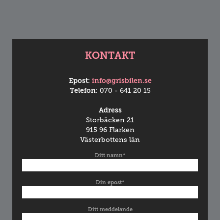
KONTAKT
Epost:
info@grisbilen.se
Telefon:
070 - 641 20 15
Adress
Storbäcken 21
915 96 Flarken
Västerbottens län
Ditt namn*
Din epost*
Ditt meddelande