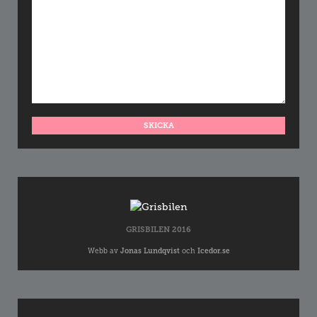
GRISBILEN 2016
Webb av
Jonas Lundqvist
och
Icedor.se